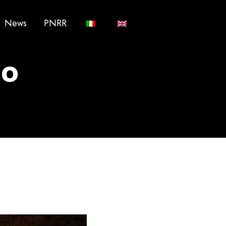
News
PNRR
so