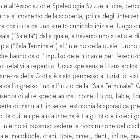
te all’Associazione Speleologia Svizzera, che, perco
erna al momento della scoperta, prima degli interventi
 era costituita da uno stretto cunicolo iniziale, lungo
la (“Saletta”) dalla quale, attraverso uno stretto e di
pia (“Sala Terminale”) all’interno della quale furono t
che hanno dato l’impulso determinante per l’esecuzi
udi relativi a reperti di Ursus spelaeus e Ursus arctos
icurezza della Grotta è stato permesso ai turisti di visi
a dall’ingresso fino all’inizio della “Sala Terminale”.
esenza di altre specie animali come il lupo, l’alce, l
perta di manufatti in selce testimonia la sporadica p
o, la cui temperatura interna è tra gli otto e i dieci gr
o interno si possono vedere la ricostruzione dello sc
te: mandibole, crani, tibie, omeri, denti; infine, gra