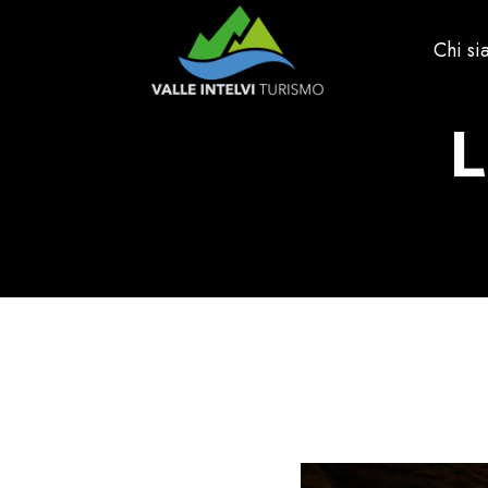
Chi s
L