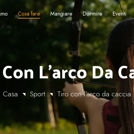
iamo
Cosa fare
Mangiare
Dormire
Eventi
 Con L’arco Da C
Casa
Sport
Tiro con l’arco da caccia