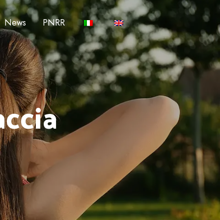
News
PNRR
accia