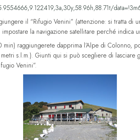
.9554666,9.122419,3a,30y,58.96h,88.71t/data=!3m
giungere il “Rifugio Venini” (attenzione: si tratta di
n impostare la navigazione satellitare perché indica u
40 min) raggiungerete dapprima l’Alpe di Colonno, poi
5 metri s.l.m.). Giunti qui si può scegliere di lasciar
fugio Venini”.