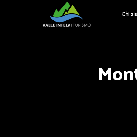
Chi s
Mont