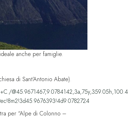
 ideale anche per famiglie.
 chiesa di Sant’Antonio Abate).
+C./@45.9671467,9.0784142,3a,75y,359.05h,100.4
9ec!8m2!3d45.9676393!4d9.0782724
nistra per “Alpe di Colonno –