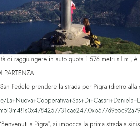
ità di raggiungere in auto quota 1.576 metri s.l.m., è
I PARTENZA:
. San Fedele prendere la strada per Pigra (dietro alla
ce/La+Nuova+Cooperativa+Sas+Di+Casari+Daniela+E
!4m5!3m4!1s0x4784257731cae247:0xb577d9e5c92a7
o “Benvenuti a Pigra”, si imbocca la prima strada a si