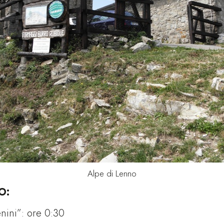
Alpe di Lenno
O:
enini”: ore 0:30