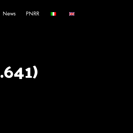
News
PNRR
.641)