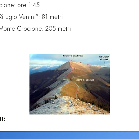
cione: ore 1:45
Rifugio Venini”: 81 metri
l Monte Crocione: 205 metri
I: