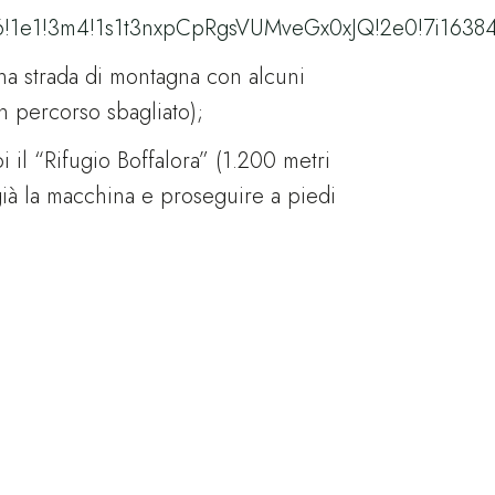
6!1e1!3m4!1s1t3nxpCpRgsVUMveGx0xJQ!2e0!7i16384
 una strada di montagna con alcuni
n percorso sbagliato);
 il “Rifugio Boffalora” (1.200 metri
e già la macchina e proseguire a piedi