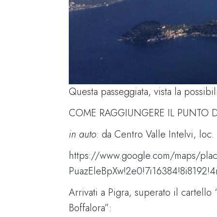
Questa passeggiata, vista la possibil
COME RAGGIUNGERE IL PUNTO D
in auto
: da Centro Valle Intelvi, loc
https://www.google.com/maps/pla
PuazEleBpXw!2e0!7i16384!8i8192
Arrivati a Pigra, superato il cartell
Boffalora”: