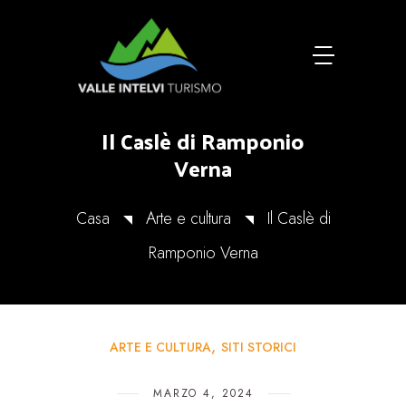
Il Caslè di Ramponio
Verna
Casa
Arte e cultura
Il Caslè di
Ramponio Verna
ARTE E CULTURA
SITI STORICI
MARZO 4, 2024