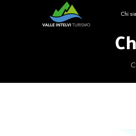
Chi s
Ch
C