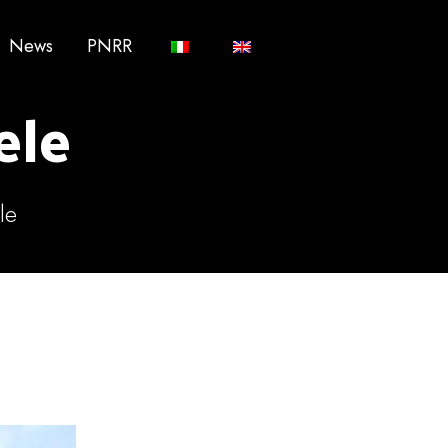
News
PNRR
ele
le