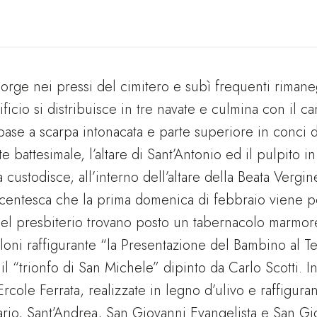
sorge nei pressi del cimitero e subì frequenti rima
ficio si distribuisce in tre navate e culmina con il ca
 base a scarpa intonacata e parte superiore in conci d
onte battesimale, l’altare di Sant’Antonio ed il pulpito 
custodisce, all’interno dell’altare della Beata Vergine
ecentesca che la prima domenica di febbraio viene po
del presbiterio trovano posto un tabernacolo marmo
loni raffigurante “la Presentazione del Bambino al Te
il “trionfo di San Michele” dipinto da Carlo Scotti. In
Ercole Ferrata, realizzate in legno d’ulivo e raffigur
rio, Sant’Andrea, San Giovanni Evangelista e San Gio