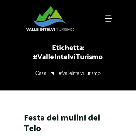
Etichetta:
#ValleIntelviTurismo
Casa
#ValleIntelviTurismo
Festa dei mulini del
Telo