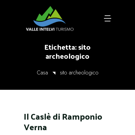
Etichetta:
sito
archeologico
Casa
sito archeologico
Il Caslè di Ramponio
Verna