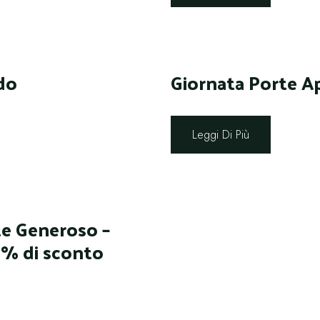
do
Giornata Porte A
Leggi Di Più
te Generoso –
50% di sconto