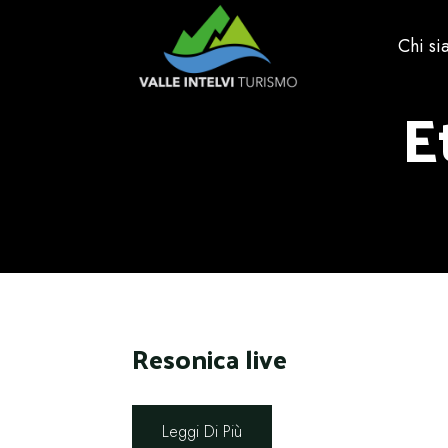
Chi s
E
Resonica live
Leggi Di Più