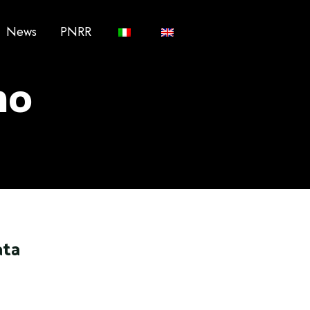
News
PNRR
mo
ata