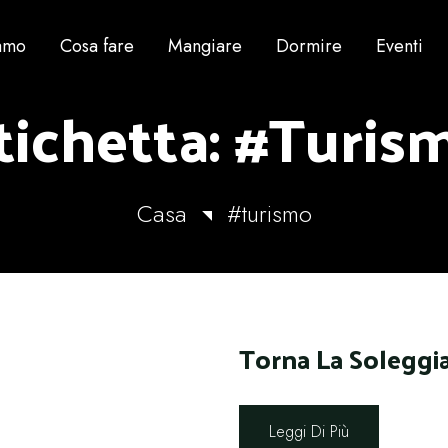
iamo
Cosa fare
Mangiare
Dormire
Eventi
tichetta:
#turis
Casa
#turismo
Torna La Soleggi
Leggi Di Più