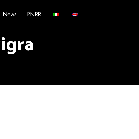
News
PNRR
igra