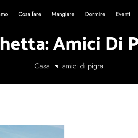
iamo
Cosa fare
Mangiare
Dormire
Eventi
chetta:
Amici Di P
Casa
amici di pigra