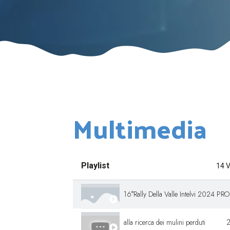
Multimedia
Playlist
14 
16°R
alla ricerca dei mulini perduti
2