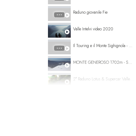
Raduno giovanile Fie
Valle Intelvi video 2020
Il Touring e il Monte Sighignola - servizio TG Regione
MONTE GENEROSO 1702m - Scialpinismo - Skitouren - Skialp Val di Muggio
2° Raduno Lotus & Supercar Valle Intelvi - Domenica 6 Luglio 2014
Cavalli del Bisbino
grotte di rescia
Lanzo d’Intelvi (CO) - Borghi d'Italia (Tv2000)
2