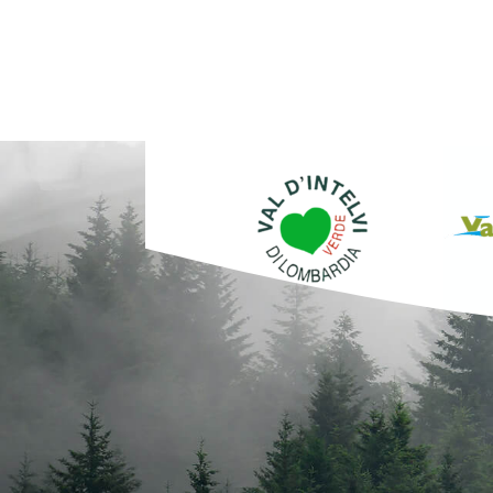
Ponna (CO) - Borghi d'Italia (Tv2000)
2
Val d'Intelvi
50 COSE DA SCOPRIRE SULLA VALLE D'INTELVI CON PIERLUIGI COMERIO
parapendio