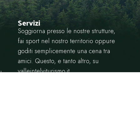
Servizi
Soggiorna presso le nostre strutture,
fai sport nel nostro territorio oppure
goditi semplicemente una cena tra
amici. Questo, e tanto altro, su
valleintelviturismo.it
le
Cookie
Privacy
i Turismo