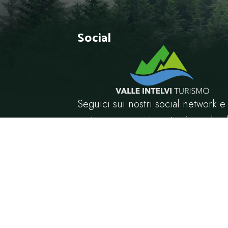
Social
Seguici sui nostri social network e
resta sempe aggiornato riguardo al
ultime novità.
© 2024 Valle Intelv