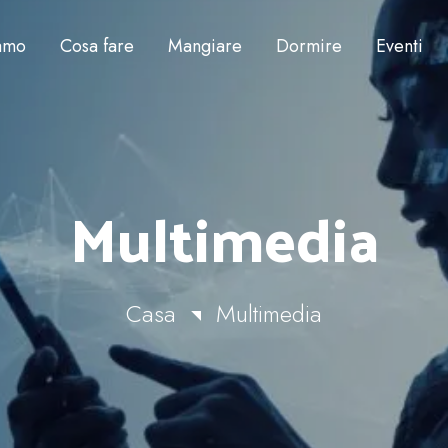
iamo
Cosa fare
Mangiare
Dormire
Eventi
Multimedia
Casa
Multimedia