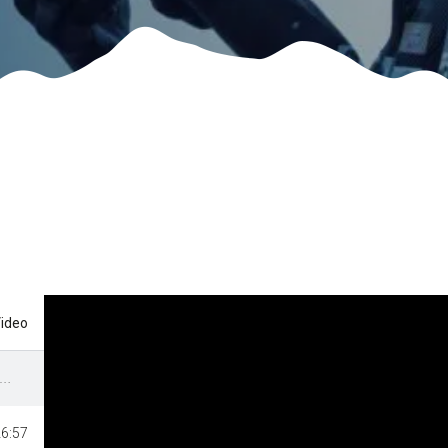
Video
ally Della Valle Intelvi 2024 PROMO by Ferrario
6:57