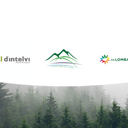
6:26
1:33
3:25
4:24