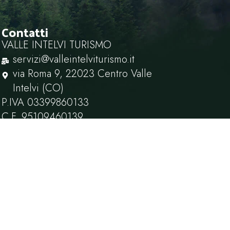
Contatti
VALLE INTELVI TURISMO
servizi@valleintelviturismo.it
via Roma 9, 22023 Centro Valle
Intelvi (CO)
P.IVA ‭03399860133‬
C.F. ‭95109460139
 Policy
Termini e Condizioni