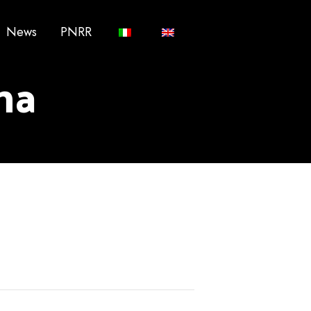
News
PNRR
na