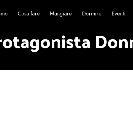
iamo
Cosa fare
Mangiare
Dormire
Eventi
rotagonista Don