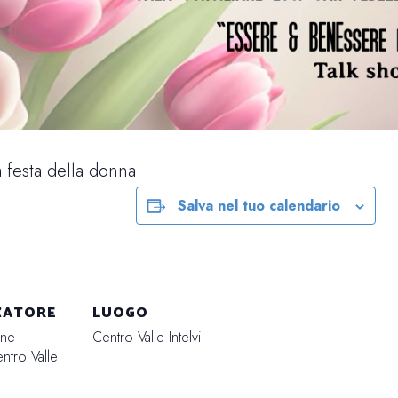
a festa della donna
Salva nel tuo calendario
ZATORE
LUOGO
one
Centro Valle Intelvi
tro Valle