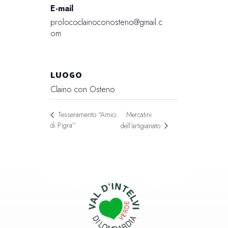
E-mail
prolococlainoconosteno@gmail.c
om
LUOGO
Claino con Osteno
Mercatini
Tesseramento “Amici
di Pigra”
dell’artigianato