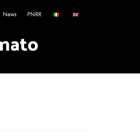
News
PNRR
anato