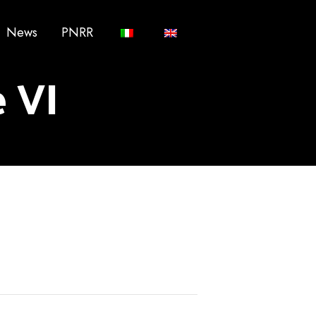
News
PNRR
e VI