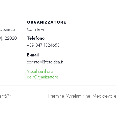
ORGANIZZATORE
i Dizzasco
Cortintelvi
O)
,
22020
Telefono
+39 347 1324653
E-mail
cortintelvi@fotoidea.it
Visualizza il sito
dell'Organizzatore
rità?”
Il termine “Antelami” nel Medioevo 