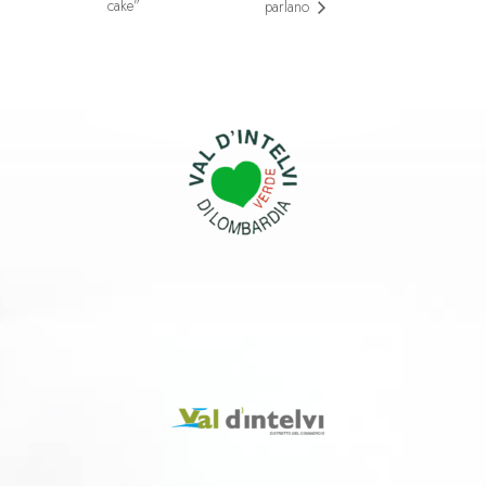
cake”
parlano