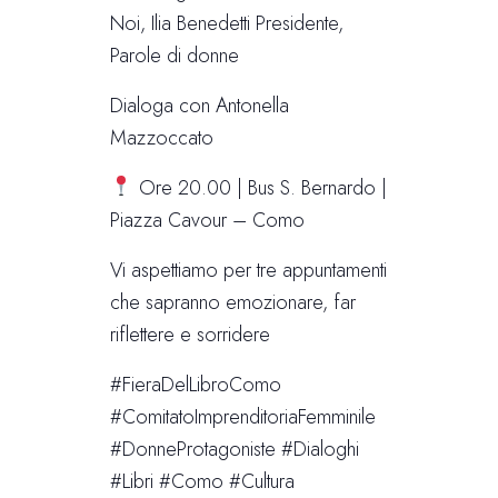
Noi, Ilia Benedetti Presidente,
Parole di donne
Dialoga con Antonella
Mazzoccato
Ore 20.00 | Bus S. Bernardo |
Piazza Cavour – Como
Vi aspettiamo per tre appuntamenti
che sapranno emozionare, far
riflettere e sorridere
#FieraDelLibroComo
#ComitatoImprenditoriaFemminile
#DonneProtagoniste #Dialoghi
#Libri #Como #Cultura